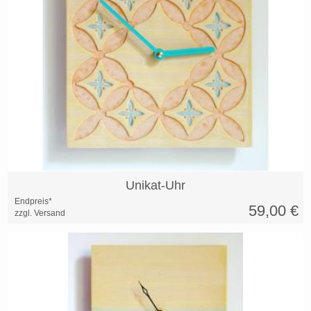
Unikat-Uhr
Endpreis*
59,00
€
zzgl. Versand